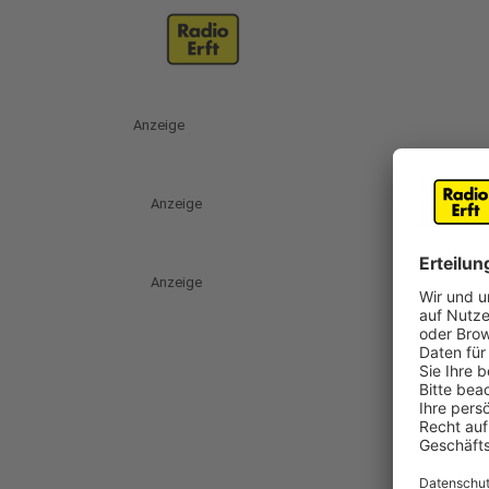
Anzeige
Anzeige
Anzeige