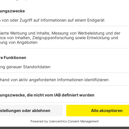
Anzeige
Azubis und Ausbilder von RWE, Lanxess und Covestr
Videogespräch Fragen. Anschließend können sich Sch
online auf einen Ausbildungsplatz bewerben. Die Teil
kostenlos.
Hier
geht es zur Anmeldung. Hintergrund is
analogen Ausbildungsplatzmessen stattfinden und J
Unternehmen in Kontakt zu kommen.
Anzeige