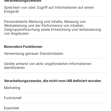
Der November hats in sich. Es ist kalt, dunkel und alles,
was wir übers Jahr aufgeschoben haben, wartet auf
uns. Wie sollen wir mit diesen Dingen nur umgehen? Am
besten mit Fachwissen und Humor. Dr. Leon
Windscheid ist Psychologe, Podcaster und
Entertainer. Im Fernsehen erklärt er uns in Formaten
wie Terra X die Welt, mit seinem
neuen
Bühnenprogramm "Alles perfekt"
nimmt er uns die
Sorge, immer perfekt sein zu müssen. Im Januar hat er
uns schon Starthilfe fürs Jahr im Radio gegeben. Nun,
im November, gibt er uns Tipps, wie wir mit den ganz
normalen Dingen des Alltags fertig werden.
Anzeige