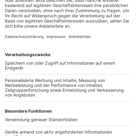
wird. Sie seien dann genau, wenn die Viruslast bei der
Testperson besonders hoch ist, darum sind sie wichtig,
sagt Virologe Jonas Schmidt-Chanasit. Vor allem sei
es wichtig, dass sie schnell sind und Patienten
identifiziert werden, die andere anstecken können. Wer
ein positives Ergebnis hat, sollte trotzdem noch einen
PCR-Test
beim Arzt machen lassen und, auch das ist
wichtig:
Selbst- oder Schelltests
ersetzen nicht die
AHA+L Regeln.
Die Experten versprechen sich also gerade von den
Selbsttests
eine Menge, denn wenn man die
hochinfektiösen Menschen herausfiltern kann, kann
man weitere Lockerungen möglich machen, sagt
Familienministerin Franziska Giffey. Die
Schnell- und
Selbsttests
bringen vor allem etwas, wenn man
Gruppen regelmäßig testen muss. Also auch in Alten-
und Pflegeheimen, in Firmen und vielleicht werden
solche Tests auch später mal bei Restaurant- oder