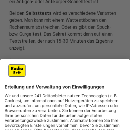
ein Antigen- oder Antikörper-Schnelltest ist.
Bei den
Selbsttests
wird es verschiedene Varianten
geben. Man kann mit einem Wattestäbchen den
Rachenraum abstreichen. Oder es gibt den Spuck-
bzw. Gurgeltest. Das Sekret kommt dann auf einen
Teststreifen, der nach 15-30 Minuten das Ergebnis
anzeigt.
Anzeige
Wie genau sind denn die Schnell- bzw.
Selbsttests?
Anzeige
Ein Problem:
Schnell- und Selbsttests
sind nicht so
genau wie ein
PCR-Test
, der im Labor ausgewertet