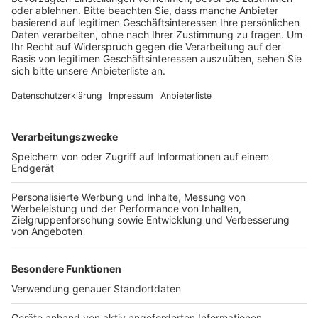
Anzeige
Bei der Festnahme hat dann einer der Polizisten
geschossen, so die Ermittler. Der 19-Jährige kam mit
schweren Verletzungen ins Krankenhaus. Der Tatort an
einem Getränkemarkt war weiträumig abgesperrt. Weil
Kölner Polizisten beteiligt sind, hat die Bonner Polizei
die Ermittlungen übernommen.
Anzeige
Anzeige