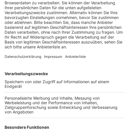
von einem Plus von über 20 Prozent aus, für Köln
ist eine Zunahme von 30 Prozent und mehr
denkbar.
Veröffentlicht:
Freitag, 29.05.2020 09:24
Anzeige
Das bedeutet für die Städte bei uns, dass sie sich
Gedanken machen müssen, wo sie die zusätzlichen
Schüler unterbringen. Denn schon jetzt ist in vielen
Schulen das Limit erreicht. Pulheim zum Beispiel hat
im aktuellen Schulentwicklungsplan festgestellt, dass
in den Grundschulen in den nächsten Jahren
mindestens vier Züge fehlen,vor allem in Brauweiler,
Dansweiler, Sinthern und Geyen. Auch an den Real- und
Hauptschulen fehlen Plätze. An den Gymnasien
reichen die Plätze gerade noch für die nächsten vier