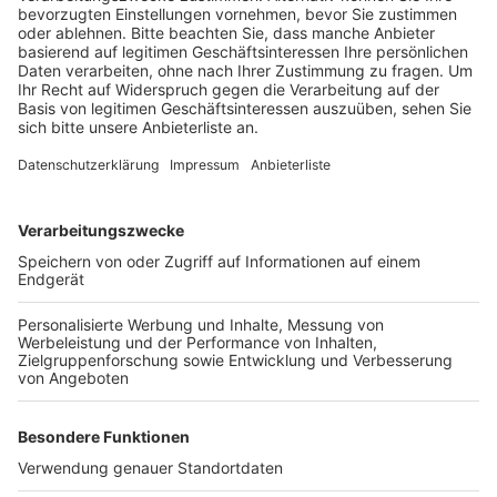
Anzeige
Am Schulzentrum ist zum vierten Mal der „Gras
Parcours“ zu Gast. Alle Achtklässler der drei
weiterführenden Schulen und erstmals auch die 7.
Klassen der Arnold-von-Harff-Hauptschule werden ihn
durchlaufen. An sechs Mitmach-Stationen gibt es
Aufklärung und Auseinandersetzung mit dem Thema
Cannabis. Die Schüler werden unter anderem Teil einer
Talkshow oder wagen sich mit einer
realitätsverzerrenden Rauschbrille auf eine
Hindernisstrecke.
Anzeige