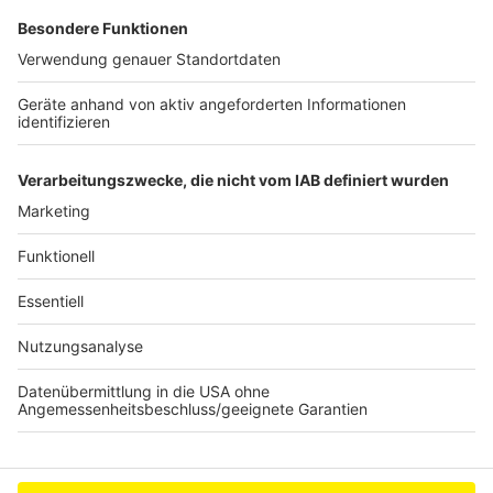
LVR-Klinik Porz, ein Altenheim und der Güterbahnhof
sind betroffen.
Anzeige
©
Stadt Köln
Anzeige
Anzeige
Anzeige