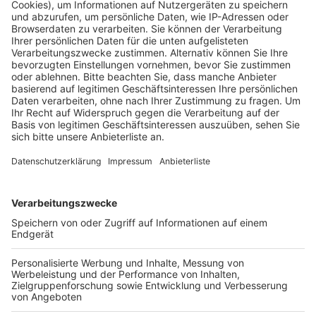
Veröffentlicht:
Dienstag, 13.08.2024 15:05
Anzeige
Weltkriegsbombe in Kölner Stadtteil Porz-
Westhoven gefunden
Anzeige
Nach Angaben der Stadt handelte es sich dabei um
eine amerikanische 20-Zentner-Bombe.
So eine
schwere Bombe war in Köln zuletzt 2015 in Mülheim
entdeckt worden.
Für die Entschärfung musste der
Gefahrenbereich in einem Radius von 1000 Metern
abgesperrt und evakuiert werden. Rund 7.000
Anwohner wurden in Sicherheit gebracht, auch die