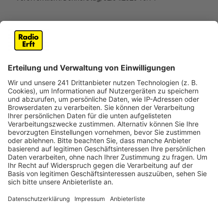
Anzeige
Im Rheinischen Revier setzt RWE bei seinen
Solaranlagen jetzt auf tierische Unterstützung.
Entlang der A44n sollen im Sommer mehr als 1.000
Schafe die Grünflächen zwischen den Solarmodulen
pflegen. Nach Angaben des Unternehmens übernimmt
ein Schäfer aus der Region diese Aufgabe. Er lässt
dort Mutterschafe und Lämmer grasen. Nach einem
erfolgreichen Testlauf in Bedburg kommt das Konzept
damit erstmals in größerem Maßstab zum Einsatz. Die
Solaranlagen stehen auf rekultivierten Flächen
zwischen Bedburg und Jüchen. Sie liefern laut RWE
seit Ende 2025 Strom für rund 27.000 Haushalte. Für
dieses Jahr ist außerdem ein weiterer Ausbau der
Anlage geplant.