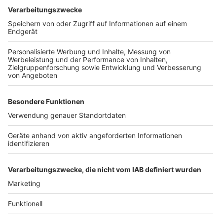
Anzeige
Weitere Themen von Rhein und Erft
Anzeige
Schwerer Unfall am Bahnhof Königsdorf
Rhein-Erft: Viele Fälle von sexualisierter Gewalt
im Netz
Bedburg: Johannesstraße wegen umgekipptem
Baum gesperrt
Anzeige