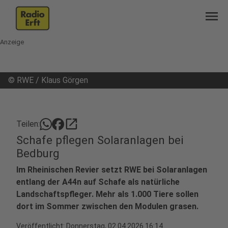
menu
Anzeige
©
RWE / Klaus Görgen
open_in_new
Teilen:
Schafe pflegen Solaranlagen bei
Bedburg
Im Rheinischen Revier setzt RWE bei Solaranlagen
entlang der A44n auf Schafe als natürliche
Landschaftspfleger. Mehr als 1.000 Tiere sollen
dort im Sommer zwischen den Modulen grasen.
Veröffentlicht: Donnerstag, 02.04.2026 16:14