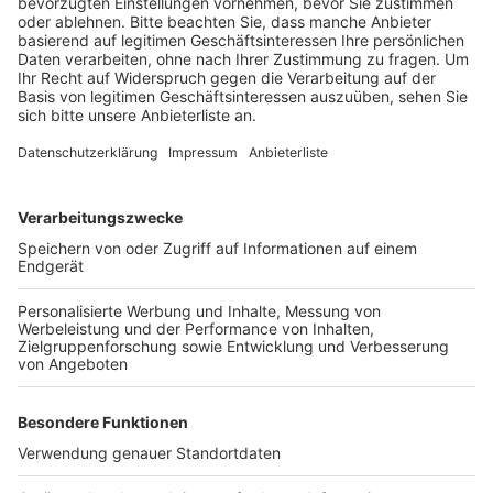
Anzeige
Die Sperrung der Renault-Nissan-Straße geht
voraussichtlich bis Sonntag. So lange kann das
Gewerbegebiet mit Schnellrestaurants, Fitness-
Studios, Autohändlern und Werkstätten nur über die
Römerstraße angefahren werden. Der Rad- und
Gehweg bleibt offen. Die Asphaltarbeiten kosten über
70.000 Euro.
Anzeige