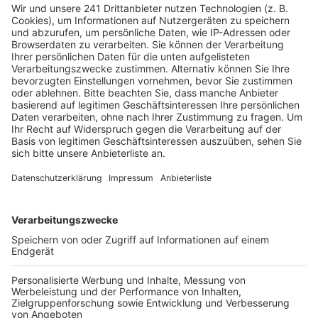
Sam an 'Follow Me' arbeiten zu können. Er ist so eine
Legende und es war eine Ehre mit ihm bei diesem
Release zusammenzuarbeiten", sagt Rita Ora und fügt
hinzu: "Dieser Song soll uns daran erinnern, dass wir uns
mit Menschen zu umgeben sollen, die uns aufbauen
und an unserer Seite bleiben."
Anzeige
Wir benötigen Ihre
Zustimmung, um den YouTube
Video-Service zu laden!
Wir verwenden einen Service eines
Drittanbieters, um Videoinhalte
einzubetten. Dieser Service kann