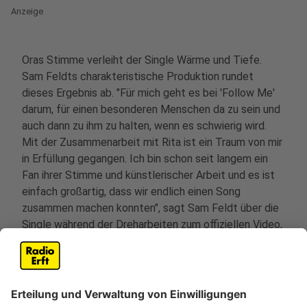
Anzeige
Oras Stimme verleiht der Single Wärme und Tiefe.
Sam Feldts charakteristische Produktion rundet
dieses Ergebnis ab. "Für mich geht es bei 'Follow Me'
darum, für einen besonderen Menschen da zu sein und
auch dann zu ihm zu halten, wenn es schwierig wird.
Mit der Zusammenarbeit mit Rita ist ein Traum von mir
in Erfüllung gegangen. Ich bin schon seit langem ein
Fan ihrer Stimme und künstlerischer Arbeit und es ist
einfach großartig, dass wir endlich einen Song
zusammen machen konnten", sagt Sam Feldt über die
Single während der Dreharbeiten zum offiziellen Video,
das in Los Angeles von Regisseur Johannes Lovund
gefilmt wurde.
"Dance Music hatte schon immer einen besonderen
Platz in meinem Herzen, daher war es fantastisch, mit