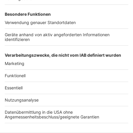
Daten zu Ihren Aktivitäten
sammeln. Bitte lesen Sie die
Details durch und stimmen Sie der
Nutzung des Service zu, um dieses
Video anzusehen.
Mehr Informationen
Sam Feldt, Rita Ora - Follow Me (Official Video)
Akzeptieren
Anzeige
powered by
Usercentrics Consent
Management Platform
Anzeige
Anzeige