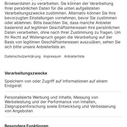
Horrem und Hennef vollständig aus.
Veröffentlicht:
Donnerstag, 31.07.2025 17:02
Anzeige
Komplettausfall der S12 - Einschränkungen
auf der S19
Anzeige
Wer an diesem Wochenende mit der S12 von Kerpen
oder Frechen nach Köln möchte, der muss sich eine
alternative Verbindung suchen. Wie der Zweckverband
go.Rheinland mitteilt, fallen die S-Bahnen zwischen
Horrem und Hennef von heute Abend 21:00 Uhr bis
Montag 05:00 Uhr komplett aus. Grund sind