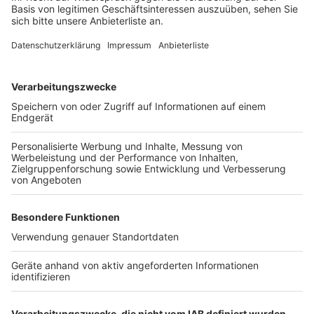
Sitzplätze weniger als bisher.
Ryanair fordert die Bundesregierung auf, die
Luftverkehrssteuer zu senken. Sollte dies geschehen,
würde die Airline nach eigenen Angaben nicht nur auf
Streichungen verzichten, sondern auch investieren.
Geplant wären dann 30 zusätzliche Flugzeuge, die in
Deutschland stationiert werden könnten.
Anzeige
Weitere Themen von Rhein und Erft
Anzeige
Eifersuchtsdrama vor Kölner Landgericht
Verfolgungsjagd in Frechen endet mit Festnahme
"De Bütt" in Hürth hat wieder geöffnet