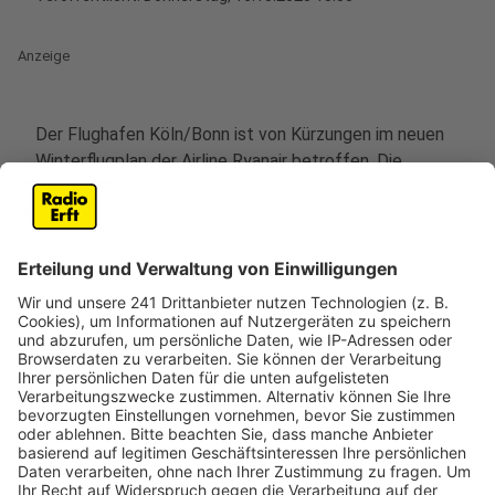
Anzeige
Der Flughafen Köln/Bonn ist von Kürzungen im neuen
Winterflugplan der Airline Ryanair betroffen. Die
Fluggesellschaft streicht die Verbindungen in die
britische Stadt Bristol und die dänische Hauptstadt
Kopenhagen.
Hintergrund ist ein langjähriger Streit zwischen Ryanair
und den deutschen Behörden über die
Luftverkehrssteuer. Laut der Airline seien die
Zugangskosten in Deutschland durch diese Steuer zu
hoch.
Die Kürzungen betreffen nicht nur Köln/Bonn:
Bundesweit will Ryanair 24 Strecken aus dem
Programm nehmen. Das bedeutet rund 800.000