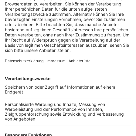
Anzeige
Dienstag wird der Höchststand erwartet
Anzeige
Der Rhein führt seit Tagen immer mehr Hochwasser –
und deswegen hatn Montagvormittag die WarnApp
Nina ausgelöst. Bis hoch zur Niederländischen Grenze
könne es zu Ausuferungen und einer erhöhten
Strömung im Uferbereich kommen, heißt es. Aktuell
steht der Rhein in Köln bei knapp 6,40 Meter –
Tendenz steigend. Die Stadtentwässerungsbetriebe
gehen davon aus, dass morgen der Höchststand
erreicht wird.