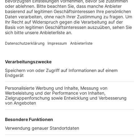
nach Köln.
Veröffentlicht:
Montag, 08.07.2024 17:25
Anzeige
Eine Umleitung über Poll ist mit einem roten Punkt
gekennzeichnet. Zwischen 0 und 4 Uhr ist dann die
Auffahrt Bergheim-Süfd auf die A61 nach Koblenz
gesperrt. In der Zeit beseitigen die Autobahnbauer
jeweils Schäden in der Fahrbahn.
Anzeige