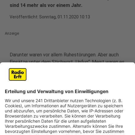
sind 14 mehr als vor einem Jahr.
Veröffentlicht:
Sonntag, 01.11.2020 10:13
Anzeige
Darunter waren vor allem Ruhestörungen. Aber auch
Einsätze unter dem Stichwort „Unfug“. Meist waren es
Jugendliche, die laut durch die Straßen zogen und
vereinzelt auch Eier warfen. In Sachen Corona-
Beschränkungen hat ein Gastwirt in Bergheim gegen
die Sperrstunde verstoßen. 25 Personen wurde dort
angetroffen, sie erhielten Platzverweise. Der
Betreiber wurde angezeigt. In Pulheim gab es eine
Hochzeit mit 100 Gästen, die lediglich für 50
genehmigt worden war. Auch hier gab es
Platzverweise und Anzeigen. In Königsdorf löste die
Polizei eine professionelle Rave-Party in einer