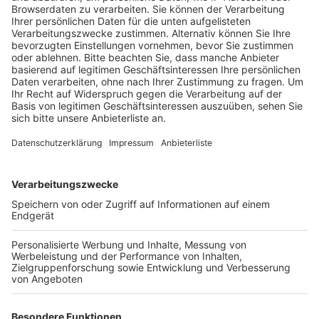
Veröffentlicht:
Dienstag, 20.06.2023 09:44
Anzeige
Die Stadt Köln hat eigens für die Zeugnisausgabe eine
Beratungshotline geschaltet. Noch bis Mittwoch
können dort Schüler und Eltern Rat bei schlechten
Noten oder Schwierigkeiten in der Schule bekommen.
Das Zeugnistelefon der Stadt Köln ist vom 19. bis zum
21. Juni immer von 9 bis 17 Uhr unter: 0221 – 221
29001 oder 0221 - 221 29002 zu erreichen.
Die Beratungsstelle des Rhein-Erft-Kreises ist
telefonisch oder per Mail erreichbar.
In Bergheim unter der Rufnummer: 02271 / 83-14068