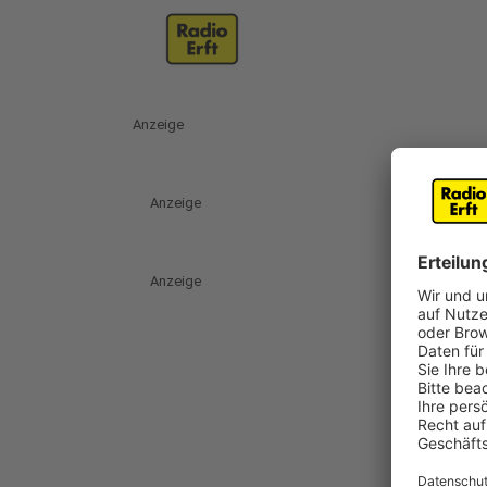
Anzeige
Anzeige
Anzeige