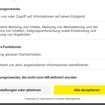
Nach Angaben der Brühler Agentur für Arbeit waren 
gemeldet – rund ein Prozent mehr als im Mai. Auch d
ist nicht besser: damals hat es 240 Arbeitslose we
Arbeitsmarkt im Rhein-Erft-Kreis auf und ab. Die Zah
im April. Auch die Bereitschaft der Unternehmen sinkt
im Juni knapp 500 neue Stellen gemeldet. Das sind n
Mai, und da waren die Zahlen schon deutlich niedrige
ist leicht gestiegen und beträgt 6,2 Prozent, genau wi
Anzeige