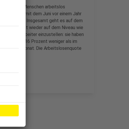
über 16.300 Menschen arbeitslos
er Vergleich mit dem Juni vor einem Jahr
niger gegeben. Insgesamt geht es auf dem
len liegen fast wieder auf dem Niveau wie
, neue Mitarbeiter einzustellen: sie haben
och mal gut 16 Prozent weniger als im
r als im Vormonat. Die Arbeitslosenquote
e im April.