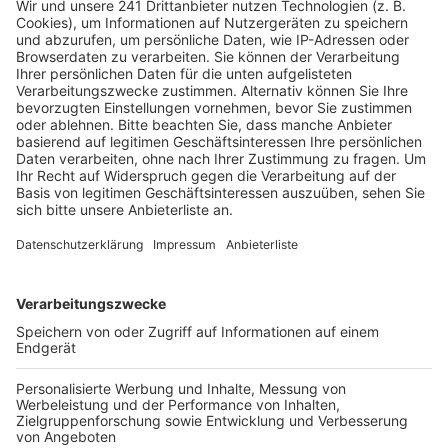
getestet, die Wespen fernhalten soll.
Veröffentlicht:
Mittwoch, 02.09.2020 08:07
Anzeige
Trotzdem tummeln sich immer wieder ganze
Wespenhorden auf den ausliegenden Waren. Sollten
Mitarbeiter oder Kunden dann tatsächlich mal
gestochen werden, gibt es in allen Filialen
Notfallpakete. Sie wurden bislang aber selten
gebraucht, heißt es von Merzenich.
Allerdings bringen die Wespen auch ein anderes
Problem: Viele Bäckereien müssen in diesen Tagen
mehr Ware in den Müll werfen als sonst. Denn die
Wespen laufen auf verschiedenen Backwaren rum und
verunreinigen sie möglicherweise. Außerdem fressen