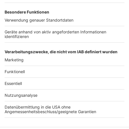
sie oft den Zuckerguss von Amerikanern und
Kuchenstücken: die Waren sind damit minderwertig
und müssen entsorgt werden. Um das zu verhindern,
haben viele Bäckereien ihr Sortiment angepasst und
lassen Waren mit Zuckerguss weg, so zum Beispiel die
Filialen von Merzenich. Andere decken ihr Sortiment ab
oder haben nur einen Teil ihre Waren in der Auslage, der
Rest wird fernab der Wespen gelagert.
Anzeige
Anzeige
Anzeige