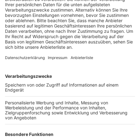
sind fast zwei Drittel weniger als im Jahr davor zur
gleichen Zeit.
Veröffentlicht:
Dienstag, 07.07.2020 14:54
Anzeige
Gleichzeitig liegt die Zahl der Fahrverbote mit rund
450 in diesem Jahr leicht über dem Niveau von 2019.
Allerdings sind alle Zahlen mit Vorsicht zu genießen:
denn es sind noch nicht alle Tempo-Sünder erfasst.
Außerdem hat die Polizei wegen der Corona-Krise
wochenlang gar nicht geblitzt. Und viele Tempo-
Sünder könnten Glück haben und um ein Fahrverbot
herumkommen. Denn der neue Bußgeld-Katalog ist in
einigen Teilen ungültig, deshalb erlässt der Kreis nach
eigenen Angaben zurzeit keine Bußgeldbescheide für
Geschwindigkeitsverstöße, sondern wartet die