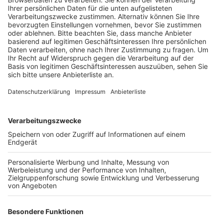
Veröffentlicht:
Montag, 31.05.2021 16:10
Anzeige
Nach Angaben der Brühler Agentur für Arbeit sind das
fast 200 weniger als im April. Noch positiver ist der
Vergleich mit dem Mai vor einem Jahr: damals hat es
laut Statistik über 400 Arbeitslose mehr gegeben. Von
der positiven Entwicklung profitieren alle
Personengruppe, nur die Zahl der Langzeitarbeitslosen
und der älteren Arbeitslosen ist gestiegen. Insgesamt
herrscht viel Bewegung auf dem Arbeitsmarkt: es
haben gut 1.000 Menschen ihre Stelle verloren,
deutlich weniger als noch im April. Gleichzeitig haben
fast genau so viele einen Job bekommen. Die
Unternehmen suchen auch wieder neue Mitarbeiter.
Allein im Mai haben sie fast 750 freie Stellen