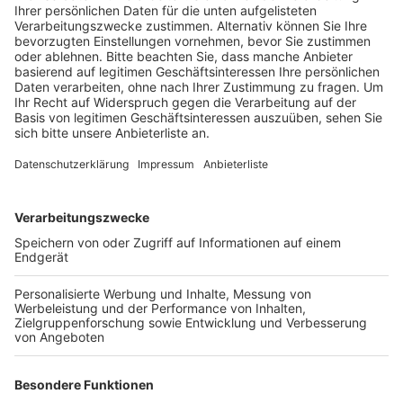
Gästen gegeben haben. Bei einem Einbruch soll er
außerdem selbst beteiligt gewesen sein.
Veröffentlicht:
Freitag, 28.04.2023 17:08
Anzeige
In den letzten Wochen waren bereits weitere
Tatverdächtige festgenommen worden – sie sitzen
seitdem in Untersuchungshaft. Den Männern wird
vorgeworfen, für mehrere Einbrüche verantwortlich zu
sein. Bei den Durchsuchungen fanden die Beamten
zum Beispiel neben mehreren Tausend Euro Bargeld
auch rund 200 Gramm Kokain, Schmuck und
Einbruchswerkzeug. Außerdem stellten die Polizisten
auch verschiedene Gegenstände sicher, bei denen es
sich um Beute aus Einbrüchen handeln könnte. Einige
der Beutestücke konnten die Beamten beispielsweise