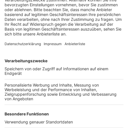
Anzeige
Den Eindruck hat Ferdinand Schmitz aus Hürth. Er
betreibt einen Weihnachtsbaumservice und verkauft
und liefert Weihnachtsbäume. Und auch bei ihm
kommen die Kunden immer früher: So wollten einige
seiner Kunden in diesem Jahr schon zum 1. Dezember
ihren Baum kaufen und auch aufstellen. Auch nach
einer aktuellen Statista-Umfrage stellen über 50
Prozent der Befragten ihren Weihnachtsbaum schon
Anfang oder Mitte Dezember auf. Nur 12 Prozent
machen das laut der Umfrage erst am Heiligabend.
Anzeige