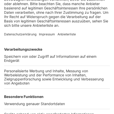
Veröffentlicht:
Freitag, 10.09.2021 05:56
Anzeige
In Erftstadt-Liblar hatte sich auf der K45 eine riesige
Pfütze gebildet. Dort stand das Wasser vor der
Einfahrt zum Donatusparkplatz rund 30 Zentimeter
hoch. Die Autofahrer hätten aber drum herumfahren
können, heißt es von der Polizei.
Anzeige
Anzeige