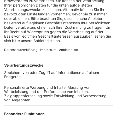
kostenlosen PCR-Test zu bekommen.
Veröffentlicht:
Montag, 06.12.2021 06:36
Anzeige
Es müssen keine Symptome vorliegen. Bei den
Teststellen des Kreises in Niederaußem, Kerpen und
Wesseling gehe dieses problemlos. Für die privaten
Testanbieter könne er das nicht hundertprozentig
sagen, so der Sprecher. Im Zweifelsfall müssen sich
Betroffene dort vorab informieren. Generell ist der
PCR-Test bei einer roten Meldung der Corona-Warn-
App nicht vorgeschrieben. Viele wollen ihn aber zur
Sicherheit machen. In der Warnung der App wird als
Handlungsempfehlung ausgegeben, dass Betroffene
sich isolieren und mit ihrem Hausarzt, der Hotline der
Kassenärztlichen Bundesvereinigung 116 117 oder