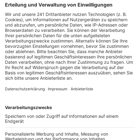
vom Warnstreik im öffentlichen Dienst betroffen.
Nach Angaben des Kreises bleibt die Zulassungsstelle
in Bergheim am Donnerstag kurzfristig geschlossen.
Die Zulassungsstelle in Hürth arbeitet in einem
Notbetrieb weiter. Alle mit einem dringenden Anliegen
werden gebeten, einen Termin in Hürth zu vereinbaren.
Dort kann es aber wegen des Warnstreiks zu längeren
Wartezeiten kommen. Gleiches gilt auch für die
Führerscheinstelle des Rhein-Erft-Kreises in Bergheim.
Anzeige
Warnstreiks bei der Stadtverwaltung Kerpen
Anzeige
Einschränkungen gibt es am Donnerstag
möglicherweise auch bei der Stadtverwaltung Kerpen