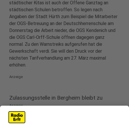
städtischer Kitas ist auch der Offene Ganztag an
städtischen Schulen betroffen. So legen nach
Angaben der Stadt Hürth zum Beispiel die Mitarbeiter
der OGS-Betreuung an der Deutschherrenschule am
Donnerstag die Arbeit nieder, die OGS Kendenich und
die OGS Carl-Orff-Schule öffnen dagegen ganz
normal. Zu den Warnstreiks aufgerufen hat die
Gewerkschaft verdi. Sie will den Druck vor der
nächsten Tarifverhandlung am 27. März maximal
erhöhen.
Anzeige
Zulassungsstelle in Bergheim bleibt zu
Anzeige
Auch die Zulassungsstellen im Rhein-Erft-Kreis sind