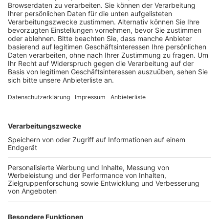
Veröffentlicht:
Montag, 27.02.2023 05:48
Anzeige
Nach Einschätzung der Apothekensprecherin im Rhein-
Erft-Kreis, Nadine Freialdenhoven, ist die aktuelle
Erkältungswelle aber noch im vollkommen normalen
Bereich für die Jahreszeit – obwohl sie für viel Betrieb
in den Apotheken sorgt: So habe es beispielsweise im
Januar und Februar 2018 auch eine sehr starke
Grippewelle gegeben. In den vergangenen Jahren
hätten die Corona-Schutzmaßnahmen dazu
beigetragen, dass sich Erkältungs- oder Grippeviren
nicht wirklich verbreitet haben. Aktuell machen den
Apotheken aber zusätzlich noch Lieferengpässe bei
Medikamenten zu schaffen. So sei davon teilweise