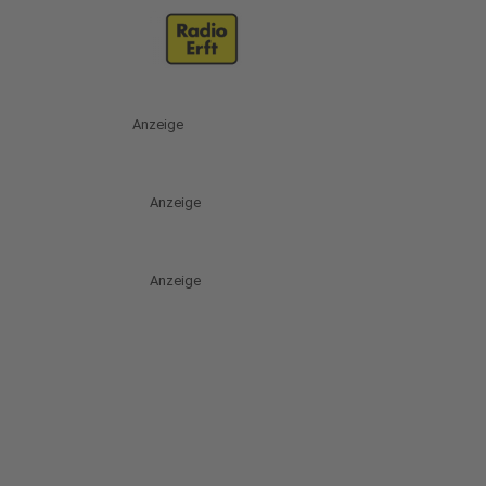
Anzeige
Anzeige
Anzeige