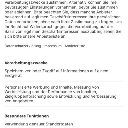
B59 geblitzt.
Veröffentlicht:
Dienstag, 06.08.2024 16:47
Anzeige
Wegen einer Baustelle war das erlaubte Tempo hier
auf 50 km/h reduziert. Die Bilanz der Kontrollaktion:
Etwa jedes fünfte Auto war zu schnell unterwegs. -
Von rund 2800 Autos wurden mehr als 500 geblitzt.
Drei Fahrer haben das erlaubte Tempo dabei so stark
überschritten, dass sie mit einem Fahrverbot rechnen
müssen. Gegen 180 Fahrer wird außerdem wegen einer
Ordnungswidrigkeit ermittelt und rund 350 Fahrer
müssen mit einem Verwarngeld rechnen.
Anzeige