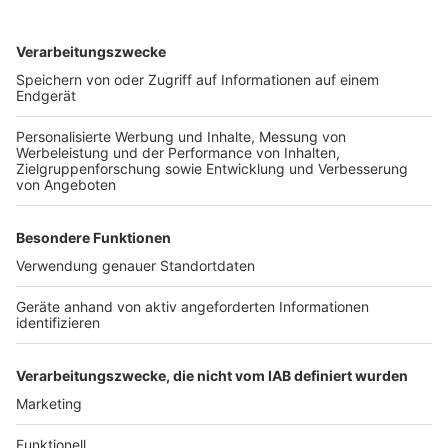
Mehrere Aktion an Rhein und Erft
Anzeige
Am Aktionstag gibt es auch in mehreren Städten im
Rhein-Erft-Kreis Aktionen, um auf das Thema
aufmerksam zu machen, zum Beispiel in Wesseling.
Schon seit Montag tourt ein Aktionsbus unter dem
Motto „Volle Fahrt gegen häusliche Gewalt“ durch den
Kreis, am Donnerstag macht er Station in Bergheim
und am Freitag in Frechen und Kerpen. Und in Köln
demonstrieren am Donnerstagabend Mädchen und
Frauen mit dem Protestmarsch „Wir nehmen uns die
Nacht!“.
Anzeige