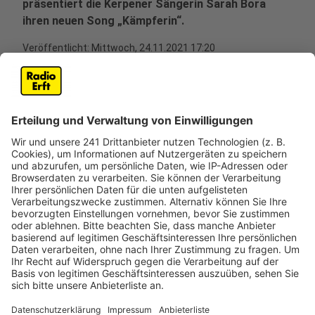
präsentiert die Kerpener Sängerin Sarah Bora
ihren neuen Song „Kämpferin“.
Veröffentlicht:
Mittwoch, 24.11.2021 17:20
Anzeige
In dem Song und dem Video verarbeitet sie zum Teil
eigene Erfahrungen mit Gewalt in der Beziehung;
außerdem will sie Frauen Mut machen, sich gegen
psychische und physische Gewalt zu wehren. Teile des
Videos hat Sarah Bora im Elsdorfer Rathaus gedreht,
der Ratssaal wurde dabei zum Gerichtssaal. Das Video
ist ab dem 25. November auf Youtube und auf dem
fadebook- und instagram-Account von Sarah Bora zu
sehen.
Anzeige