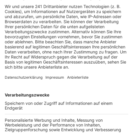
Veröffentlicht:
Freitag, 25.09.2020 07:05
Anzeige
Weil sich die Lage fast täglich ändert, sorgt das für
viele Fragen und Unsicherheit bei den Urlaubern im
Rhein-Erft-Kreis. Kann ich meine gebuchte Reise noch
stornieren oder müssen meine Kinder nach den Ferien
in Quarantäne? Das sind Fragen, die zurzeit viele Eltern
und Urlauber im Rhein-Erft-Kreis beschäftigen.
Grundsätzlich gilt, immer zwischen Risikogebieten und
nicht-Risikogebieten zu unterscheiden. Das sagt die
Bezirksregierung Köln und hat für beide Fälle einen
Leitfaden online gestellt. Wer nach den Ferien aus
einem Risikogebiet zurück nach Deutschland kommt,
muss ab Oktober seinen Corona-Test selbst bezahlen
und bis zum Testergebnis in Quarantäne bleiben.