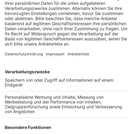
Veröffentlicht:
Freitag, 28.06.2024 14:19
Anzeige
Die Fachvereinigung für Taxi-Mietwagen hatte die
Erhöhung beantragt und mit dem erneut gestiegenen
Mindestlohn begründet. Dieses Argument hat den
Rhein-Erft-Kreises und den Kreistag aber nicht
überzeugt. Denn die letzte Erhöhung der Taxitarife vor
zwei Jahren sei sehr großzügig ausgefallen, heißt es.
Die darin berücksichtigten starken Anstiege bei den
Kraftstoffkosten und der Inflationsrate seien sehr viel
geringer ausgefallen bzw. sogar rückläufig. Die
Politiker und der Kreis gehen deshalb davon aus, dass
Taxi-Unternehmen ihre höheren Kosten wegen des
gestiegenen Mindestlohn auffangen können, zumal die