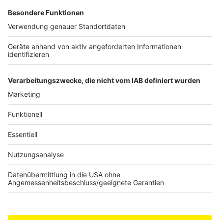
irgendwann nicht mehr im Vordergrund steht." Den
ersten Schultag wollen einige Schulen nutzen, um den
Schülern zunächst die Regeln zu erklären. An der
Realschule in Bedburg gibt es deswegen zum
Beispiele am ersten Tag nur Unterricht mit dem
Klassenlehrer, normalen Unterricht nach Plan soll es
hier spätestens ab dem kommenden Montag geben.
Anzeige
Anzeige
Anzeige