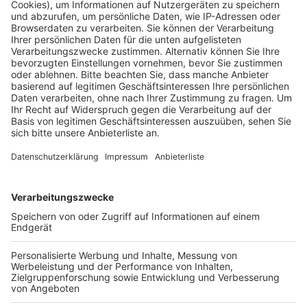
konsequent durchsetzen.
Veröffentlicht:
Freitag, 07.08.2020 17:38
Anzeige
Wer die Maske bewusst verweigert, den schickt die
Schulleitung nach Hause, heißt es zum Beispiel vom
Abteigymnasium in Pulheim-Brauweiler.
Hauptschulleiterin Rita Röbel aus Hürth-Kendenich
glaubt, dass sich die Schüler an die Maskenpflicht
halten werden, die Aufregung um das Thema könnte
schnell von deutlich größeren Problemen überlagert
werden. "Ich glaube eher, dass irgendwo mal ein Fall
auftritt. Was passiert, wenn wir 14 Tage in Quarantäne
gehen und in der Zeit eine Klassenarbeit angesetzt
war? Ich bin mir sicher, mit solchen Problemen werden
wir so viel zu tun haben, dass das Tragen der Maske