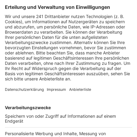
Deutschen Hotel- und Gaststättenverband
Nordrhein.
Veröffentlicht:
Montag, 19.12.2022 08:42
Anzeige
In einer Umfrage haben jetzt über 60 Prozent der
befragten Betriebe angegeben, ihr Weihnachts- und
Silvestergeschäft laufe schlechter, als im
Vorkrisenjahr 2019. Vor allem nicht abgesagte
Reservierungen werden auch im Rhein-Erft-Kreis zu
einem immer größeren Problem. Was vor einiger Zeit
bei Geschäftsessen begann, dass mehrere Tische in
unterschiedlichen Restaurants gebucht und dann nicht
abgesagt wurden, hat laut der DEHOGA jetzt in den