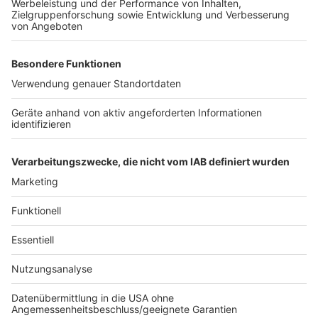
privaten Bereich Einzug gehalten. Immer mehr Gäste
kämen einfach nicht zu den vereinbarten Terminen ins
Restaurant – die Tischen bleiben dann leer. Für die
Wirte ist das ein großes Problem, denn Personal und
Waren sind da, ob der Gast kommt oder nicht. Eine
Stornogebühr für nicht abgesagte Tische haben die
allerwenigstens Gastronomen in der Region, so der
Verband. Die Wirte könnten eigentlich nur an ihre Gäste
appellieren für ein besseres Miteinander und mehr
Wertschätzung für die erbrachten Leistungen.
Anzeige
Anzeige