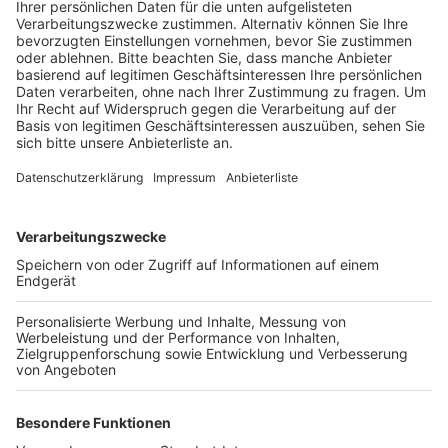
nicht anfahren.
Veröffentlicht:
Dienstag, 17.08.2021 18:43
Anzeige
In Erftstadt-Blessem trifft das zum Beispiel die Linie
974. Sie kann nur bis zum Kreisverkehr an der Von-
Stephan-Straße fahren, die Haltestellen „Von-
Stephan-Straße“, „Klaus-Schäfer-Straße“ und
„Blessem Schwarzau“ fallen dadurch weg. Eine
Ersatzhaltestelle gibt es aber direkt vor dem
Kreisverkehr. In Friesheim ersetzt die Haltestelle
"Ackerstraße" die Haltestelle "Talstraße". Auch auf
anderen Linien wie der 979, der 990 und der SB 93
nach Wesseling gibt es Umleitungen.
Hier geht es zur
Übersicht.
Die REVG weist darauf hin, dass auf allen
Linien mit viel Verkehr und somit auch mit