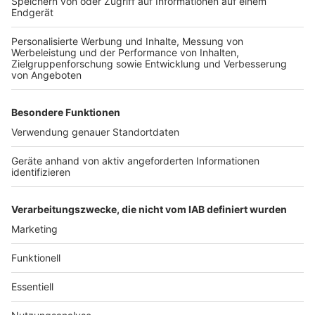
das Wetter in diesem Jahr sehr nass war, haben die
Landwirte erst spät angefangen ihre Felder zu mähen.
Dadurch sind die Rehkitze jetzt schon deutlich größer
als sie sonst sind und entwischen den Kitzrettern auch
schneller, sagte Sandra Vormann von den Kitzrettern
im Radio Erft Interview. Die ehrenamtlichen Helfer der
Kitzretter fangen dafür immer schon morgens gegen
sechs Uhr an die Felder abzusuchen, bevor die Sonne
aufgeht. Wer Lust hat bei den Kitzrettern mitzuhelfen,
kann sich
hier
informieren. Bei Interesse könnt ihr euch
auch hier melden:
0172-9513675.
Anzeige