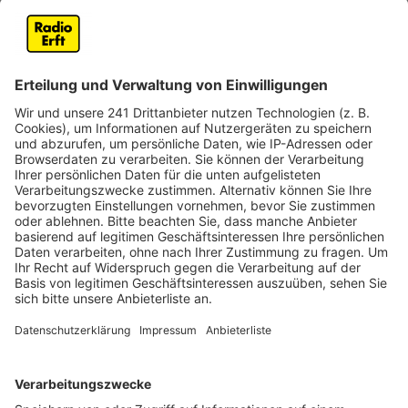
Drohnen.
Veröffentlicht:
Donnerstag, 13.06.2024 16:05
Anzeige
Denn die großen Mähwerke stellen eine große Gefahr
für die Rehkitze dar. Das Problem ist nämlich, dass die
Kitze von den Feldern nicht mehr von alleine
weggehen und den Mähwerken so schutzlos
ausgeliefert sind. Mit Hilfe von Wärmebildkameras
fliegen die Kitzretter deshalb die Felder ab und suchen
kleine Rehkitze, die dort von ihren Eltern im Schutz
des hohen Grases abgelegt wurden. Sobald ein Kitz
gefunden wurde, wird es am Feldrand in einer Kiste in
Sicherheit gebracht und wieder freigelassen, sobald
die Wiese gemäht wurde. Besonders im diesen Jahr,
hatten die Kitzretter einige Herausforderungen. Da