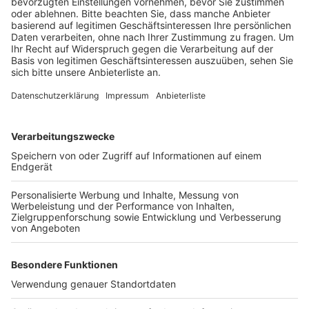
Veröffentlicht:
Sonntag, 14.02.2021 12:50
Anzeige
Das betrifft neben den Rathäusern auch alle anderen
öffentlichen Stellen im Kreis wie zum Beispiel
Bibliotheken oder Wertstoffhöfe. Und auch die Filialen
der Kölner Kreissparkasse an Rhein und Erft haben
geschlossen. Ab Veilchendienstag gelten dann überall
wieder die üblichen Öffnungszeiten.
Anzeige