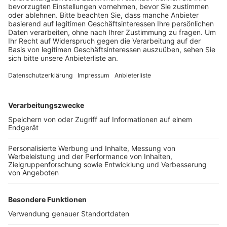
Anzeige
Dabei sollen Fahrradfahrer sagen, wie gut oder
schlecht die Radwege in ihrer Stadt sind. Es geht aber
auch um die Frage, wie gut Schulen, Geschäfte oder
Arbeitsstelle mit dem Rad erreichbar sind. Beim
letzten Fahrradklima-Test hatten die Städte im Kreis
laut ADFC nicht besonders gut abgeschnitten. Die
Meisten lagen im Bereich der Schulnoten 4 bis 5. Brühl
schnitt am Besten ab – hier gaben die befragten
Fahrradfahrer der Stadt eine Gesamtnote von 3,8.
Anzeige