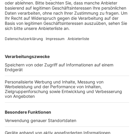
Anzeige
Die Pegel von Neffelbach, Rotbach und Erft sind laut
Messungen des Landesumweltamtes unauffällig und
der Rhein führt zwar Hochwasser, aber aktuell steht er
in Köln nur bei gut 5,70 Meter – und die Experten
erwarten nicht, dass er in den nächsten Tagen über 7
Meter kommt.
Anzeige
Anzeige