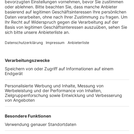
im Kreis.
Veröffentlicht:
Sonntag, 30.06.2024 09:27
Anzeige
So lagen zum Beispiel in Elsdorf und Kerpen größere
Äste auf einigen Straßen und ein Baum war umgekippt.
Außerdem mussten die Einsatzkräfte Wasser aus zwei
Kellern pumpen, so ein erste Unwetterbilanz.
Anzeige