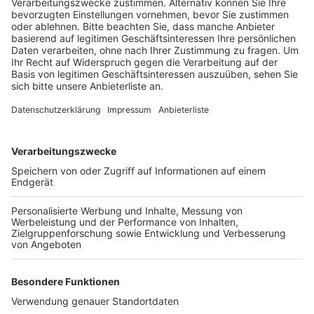
Anzeige
Die Unbekannten schlugen in der Nacht zu Samstag
zu, offenbar kamen sie durch aufgehebelte Kellertüren
in den Laden an der Bonner Straße. Wer in dem
Zusammenhang etwas Verdächtiges beobachtet hat,
soll sich bei der Polizei melden.
Und auch bei Einbrüchen in Privathäuser erbeuteten
Diebe am Wochenende Schmuck – und zwar am
Samstagvormittag in Frechen-Königsdorf in der
Straße "Auf dem Rotental"und dann am Samstagabend
in Brühl in der Elisabethstraße.
Anzeige