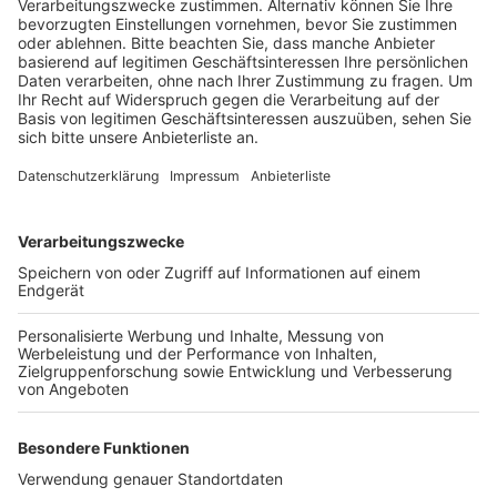
Anzeige
Gleiches gilt für den Bereich des Balthasar-Neumann-
Platzes an den Marktagen dienstags, donnerstags und
samstags. Grund sei der hohe Publikumsverkehr in
diesen Bereichen, heißt es von der Stadt. In Hürth gilt
seit Mittwoch eine Maskenpflicht im Einkaufszentrum
Hürth-Park und auf dem Gertrudenhof. Im Hürth-Park
sind davon alle Bereiche betroffen – einschließlich der
Zuwege und Parkhäuser. Auf dem Gertrudenhof gilt die
Maskenpflicht zu den Öffnungszeiten auf dem
gesamten Gelände und ebenso auf den Zuwegen und
Parkplätzen.
Anzeige