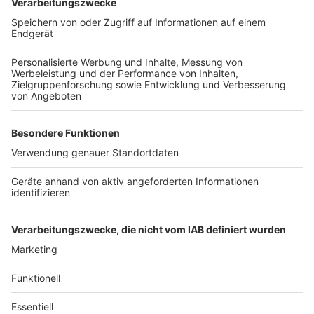
Forstunternehmen Koll (Weiler Berrenrath 2,
Hürth, 29. & 30.04., 11-20 Uhr)
Roozen Blumen und Pflanzen (Kölner Straße 170,
Hürth, 30.04.)
Gut Clarenhof (Gut Clarenhof 5, Frechen,30.04.,
10-18 Uhr)
Hofladen Lackstetter (Bellerstraße 92, Hürth,
30.04.)
Forstrevier Kerpen (Walgebiet "Dickbusch",
Kerpen, 30.04., 10-18 Uhr)
Ortsgruppe Bedburg (Wiedenfelder Höhe,
Bergheim, 30.04. 10-19 Uhr)
Anzeige