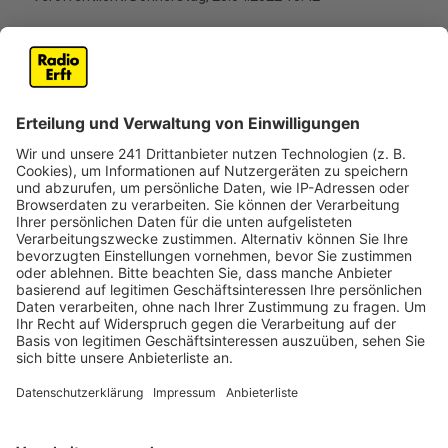
Anzeige
Grund dafür ist, dass nach der Trockenheit der letzten
Jahre viele Birken abgestorben sind und jetzt der
aktuelle Bestand geschont werden soll. Nach Angaben
des zuständigen Forstamts tragen Birken außerdem
dazu bei, die großen Kahlflächen wieder zu bewalden
und andere Baumarten zu schützen. Deshalb sollen die
meisten Birken in diesem Jahr nicht als Maibäume
enden.
Anzeige
Maibaum-Verkaufsstellen im Rhein-Erft-Kreis
Anzeige