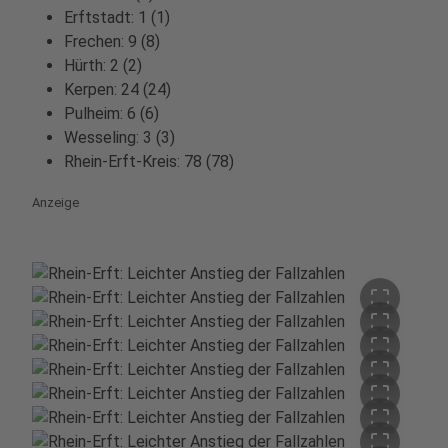
Erftstadt: 1 (1)
Frechen: 9 (8)
Hürth: 2 (2)
Kerpen: 24 (24)
Pulheim: 6 (6)
Wesseling: 3 (3)
Rhein-Erft-Kreis: 78 (78)
Anzeige
crop_free
crop_free
crop_free
crop_free
crop_free
crop_free
crop_free