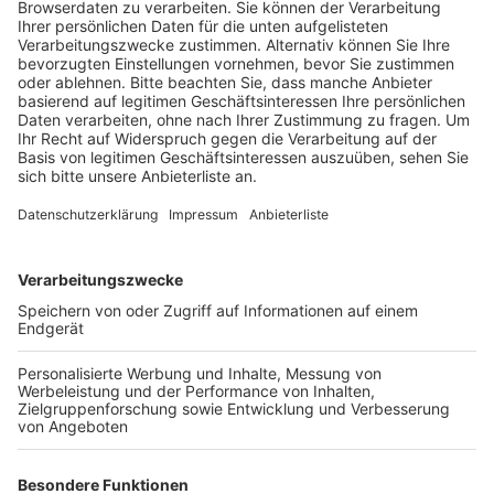
Verdacht des illegalen Schächtens von Schafen
und Ziegen sowie Tierquälerei.
Veröffentlicht:
Mittwoch, 18.01.2023 13:34
Anzeige
Die Organisation hatte dem Kreis Videos mit
entsprechenden Inhalten geschickt. Sofort schickte
der Kreis einen Tierarzt in den Betrieb, der dort bis zur
Auswertung des Videomaterial die noch laufenden
Schlachtungen überwachte. Als das Bildmaterial
gesichtet war, wurden dem Betrieb weitere
Schlachtungen verboten, außerdem wurde der Betrieb
stillgelegt. Aus Sicht des Rhein-Erft-Kreises und des
Landes zeigen die Videos eindeutig schwere Verstöße
gegen das Tierschutzgesetz und bestätigen den
Verdacht auf illegales Schächten, also des