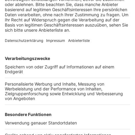
Kreis
Veröffentlicht:
Donnerstag, 13.01.2022 17:46
Anzeige
Damit habe sich die Omikron-Variante innerhalb einer
Woche mehr als verdoppelt. Schon in den kommenden
Tagen werde sie die dominierende Virus-Variante
werden – und damit Delta ablösen.
Anzeige
Anzeige