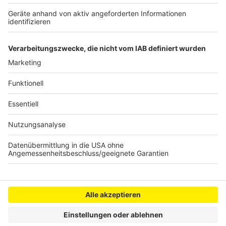
gestorben
14-jähriger Kölner steht unter Terrorverdacht
U-Bahnhöfe in Köln sollen sicherer und sauberer
werden
Anzeige
Anzeige
Anzeige
Anzeige