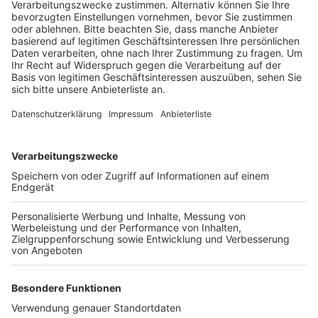
Insgesamt hatten über 30.000 Menschen an der
Abstimmung teilgenommen. Die zehn Vereine mit den
meisten Stimmen erhielten Geldpreise zwischen 1.000
und 5.000 Euro.
Die Kreissparkasse Köln hat den Nachhaltigkeitspreis
in diesem Jahr zum ersten Mal vergeben. Ziel des
Preises ist es, nachhaltige Projekte in der Region zu
fördern und das Engagement der Menschen vor Ort zu
würdigen.
Anzeige
Weitere Themen von Rhein und Erft
Anzeige
Mädchen nach schwerem Unfall in Hürth