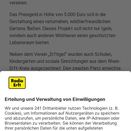
vereinen.
Das Preisgeld in Höhe von 5.000 Euro soll in die
Gestaltung eines naturnahen, wildtierfreundlichen
Gartens fließen. Dieses Projekt soll nicht nur Igeln,
sondern auch anderen Wildtieren einen geschützten
Lebensraum bieten.
Neben dem Verein „Erftigel“ wurden auch Schulen,
Kindergärten und soziale Einrichtungen aus dem Rhein-
Erft-Kreis ausgezeichnet. Den zweiten Platz erreichte
der Verein "Gemeinsam für Kinder", der für die Kita
Sankt Barbara in Erftstadt ein neues Hühnerhaus
kaufen will. Weitere Gewinner sind unter anderem der
Kindergartenförderungsverein Dirmerzheim, der
Förderverein Regenbogen der Pestalozzi-Schule Brühl,
der Förderverein Kita St. Andreas Wesseling, der
Verein "Keinkauf" in Brühl und der Förderverein der Kita
Arche Noah Wesseling.