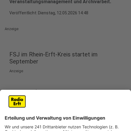
Veranstaltungsmanagement und Archivarbeit.
Veröffentlicht:
Dienstag, 12.05.2026 14:48
Anzeige
FSJ im Rhein-Erft-Kreis startet im
September
Anzeige
Der Rhein-Erft-Kreis bietet ab September ein
Freiwilliges Soziales Jahr in der Kulturabteilung und im
Kreisarchiv an. Junge Menschen können dabei ein Jahr
lang verschiedene Bereiche der Kulturszene
kennenlernen.