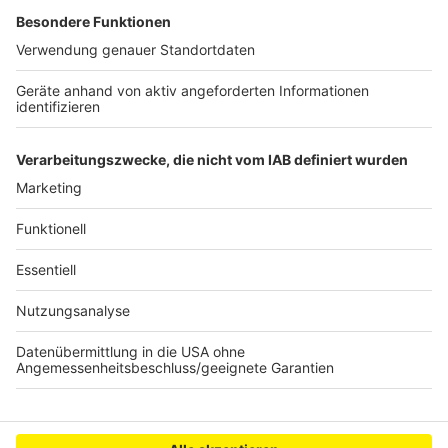
REVG erweitert Einsatz von Bodycams
Rhein-Erft-Kreis startet Katretter-App
Verbesserungen im Hürther Tierheim
Anzeige
Anzeige
Anzeige