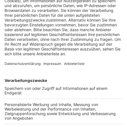
Zum Angebot gehören Einblicke in Bildende Kunst,
Musik, Literatur, Veranstaltungsmanagement und
Archivarbeit. Das Freiwillige Soziale Jahr richtet sich
an alle zwischen Schulabschluss und 27 Jahren.
Welcher Schulabschluss vorliegt, spielt dabei keine
Rolle.
Nach Angaben des Rhein-Erft-Kreises gibt es für das
FSJ 450 Euro Taschengeld im Monat,
Sozialversicherung und 30 Tage Urlaub. Außerdem wird
das Jahr als Wartezeit für ein Studium angerechnet.
Interessierte können sich per E-Mail an
engelbert.schmitz@rhein-erft-kreis.de bewerben.
Anzeige
Weitere Themen von Rhein und Erft
Anzeige