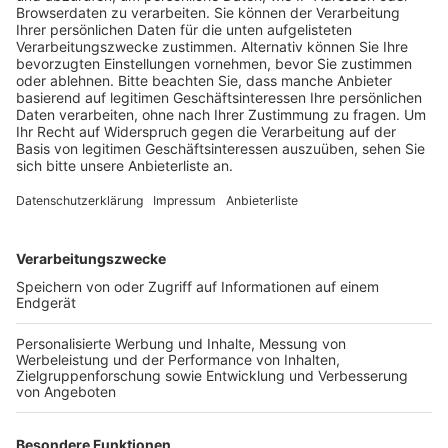
Gemeinden weitgehend selbst. Dadurch
unterscheiden sich die Regelungen oft von
Gemeinde zu Gemeinde, ja sogar von Gottesdienst
zu Gottesdienst innerhalb ein- und derselben
Gemeinde.
Veröffentlicht:
Sonntag, 19.12.2021 11:10
Anzeige
In Hürth etwa feiert die evangelische Gemeinde ihre
Gottesdienste ab dem 24. Dezember ausschließlich
draußen mit 2G und Maske oder online. In Brühl und
Kerpen muss man sich anmelden, geimpft oder
genesen sein. In Bergheim gilt 3G mit Anmeldung.
Geimpft, genesen oder getestet gilt auch in fast allen
katholischen Gemeinden im Kreis. Es gibt aber zum