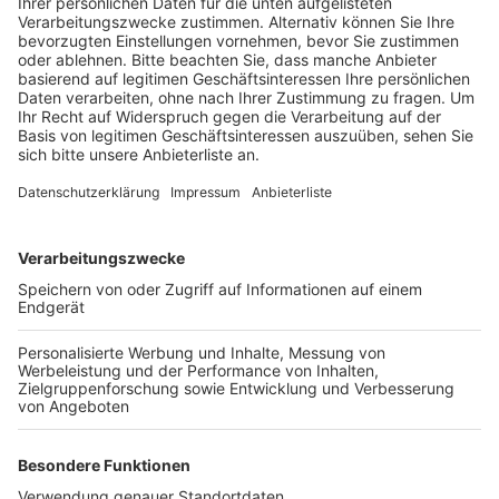
Veröffentlicht:
Mittwoch, 30.09.2020 15:18
Anzeige
Stattdessen sollen die Gastwirte mithelfen, indem sie
die Besucherlisten auf Plausibilität kontrollieren und
beispielsweise schon bei einer Reservierung die Daten
der Gäste erfassen. Denn laut Georg Frey, dem
Vorsitzenden des
Deutschen Hotel- und
Gaststättenverbandes
(DEHOGA) im Rhein-Erft-Kreis,
darf es nicht sein, dass Gäste sich mit Fantasienamen
wie Donald Duck in die Listen eintragen. Daher
appelliert die DEHOGA an die eigene Verantwortung
der Gäste, sich selbst und andere durch korrekte
Kontaktangaben zu schützen. Wer bei der Angabe
falscher Daten erwischt wird, zahlt ab morgen 250
Euro.