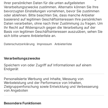
Veröffentlicht:
Mittwoch, 13.04.2022 16:45
Anzeige
Weil das Gedenken an das Leiden und Sterben Jesu
Christi im Mittelpunkt steht, gehört der Karfreitag zu
den Stillen Feiertagen und da gelten besonders
strenge Regeln. Beispielsweise sind keine öffentlichen
Veranstaltungen erlaubt, das gilt auch für Theater,
Balletts, Musicals oder klassische Konzerte. Auch
Waschanlagen, Clubs und Spielhallen sind zu.
Wohnungsumzüge und Fahrstunden sind ebenfalls
untersagt. Dagegen sind Besuche im Zoo oder in den
Museen erlaubt, auch Fitness-Studios oder Saunen
dürfen öffnen. Und auch frische Brötchen sind drin:
Bäckereien dürfen öffnen, allerdings ist es ihnen
selbst überlassen, ob sie das auch tun. Christen